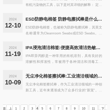
有机污染物的工具，以下是对其详细的解释： 定义
TOC是总有机碳(Total Organic Carbon)的缩写，
它代表样品中有机物的碳含量，是评估清洁程···
ESD防静电棉签 防静电擦拭棒是什么?有什么用?
2024
12-10
ESD防静电棉签，也被称为防静电擦拭棒，其英文
名称通常为Cleanroom Swabs或ESD Swabs。以
下是对ESD防静电棉签及其用途的详细解释: 定义:
ESD防静电棉签是专为高度洁净以及需要防静电产
IPA浸泡清洁棉签:便捷高效清洁热敏打印机头的理想选择!
2024
生的···
11-19
IPA即异丙醇是一种常用的有机溶剂，具有良好的
溶解性和挥发性，常被用于各种清洁和消毒工作
中。对于热敏打印机头的清洁，IPA浸泡的清洁棉
签提供了一个便捷且高效的选择。 热敏打···
无尘净化棉签擦拭棒:工业清洁领域的新宠!
2024
10-09
无尘净化棉签擦拭棒，作为工业清洁领域的一种创
新工具，近年来逐渐成为了众多行业的“新宠”。其
独特的设计和卓越的性能，使得它在各种需要高精
度、高洁净度清洁的场合中发挥着不可替···
4
首
上
1
2
3
5
6
7
8
9
10
11
下