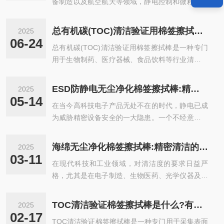
备制造以及航空航天等领域，静电控制和微粒污染
是影响产品质量的两大关键因素。 任何微小的灰
尘、静电或杂质，都可能对产品的性···
总有机碳(TOC)清洁验证用棉签擦拭棒是什么?有什么用?
2025
06-24
总有机碳(TOC)清洁验证用棉签擦拭棒是一种专门
用于生物制药、医疗器械、食品饮料等行业清洁验
证的采样工具，主要用于检测设备表面残留的有机
污染物，以确保生产环境的洁净度符···
ESD防静电无尘净化棉签擦拭棒:精密清洁领域的守护者!
2025
05-14
在当今高科技电子产品无处不在的时代，静电已成
为威胁精密设备安全的一大隐患。一个不经意的静
电放电，就可能让昂贵的芯片受损，影响产品的性
能和寿命。而ESD防静电无尘净化棉···
海绵无尘净化棉签擦拭棒:精密清洁的新选择!
2025
03-11
在现代科技和工业领域，对清洁度的要求日益严
格，尤其是在电子制造、生物医药、光学仪器及航
空航天等高精尖行业中，任何微小的尘埃或污染物
都可能对产品性能造成不可估量的影···
TOC清洁验证棉签擦拭棒是什么?有什么用?
2025
02-17
TOC清洁验证棉签擦拭棒是一种专门用于采集表面