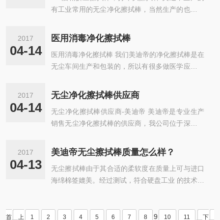
有工业常用的无尘净化擦拭棒，当然生产的也有可
以灌装液体的擦拭棒，就比如我们的IPA酒精擦拭
棒。 很多客户是用来清洁打印头的，当···
医用消毒净化擦拭棒
2017
04-14
医用消毒净化擦拭棒 我们美迪帝的净化擦拭棒是在
无尘车间生产和包装的，所以有很多做医学应用的
医疗器械机构也会采购我们的棉签。 我们的棉签可
以是干性的，直接出给相关公司，···
无尘净化擦拭棒供应商
2017
04-14
无尘净化擦拭棒供应商-美迪帝 美迪帝是专业生产
销售无尘净化擦拭棒的供应商，我公司位于深圳龙
岗区爱联，距离龙岗中心城地带，靠近深圳大运体
育中心。 现在我公司的棉签生产设···
美迪帝无尘擦拭棒质量怎么样？
2017
04-13
无尘擦拭棒由于其合适的柔软度在质量上可与进口
海绵棉签媲美。经过测试，符合硬盘工业 的技术指
标。由于它不含有机污染物，化学污染物产分含量
极低。还具有绝佳的防静电性能。···
9
首
上
1
2
3
4
5
6
7
8
10
11
下