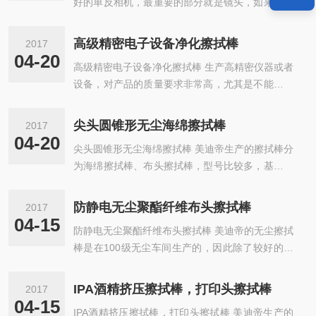
好的单反相机，最重要的部分就是镜头，如果对镜
头部分不注意保养，就影响相机的照相质量或者设
备本身的品质。 美迪帝的无尘净化···
高级精密电子设备净化擦拭棒
2017
04-20
高级精密电子设备净化擦拭棒 生产高精密仪器或者
设备，对产品的质量要求非常高，尤其是不能有灰
尘或者是毛屑。 有些客户采购我们的电子设备净化
擦拭棒，他们会在使用的时候用体···
尖头圆锥形无尘海绵擦拭棒
2017
04-20
尖头圆锥形无尘海绵擦拭棒 美迪帝生产的擦拭棒分
为海绵擦拭棒、布头擦拭棒，型号比较多，基本上
能够满足当前许多客户的使用需求。 除非是一些需
要特殊开发的擦拭棒，我们也会在···
防静电无尘聚酯纤维布头擦拭棒
2017
04-15
防静电无尘聚酯纤维布头擦拭棒 美迪帝的无尘擦拭
棒是在100级无尘车间生产的，因此除了较好的无
尘性能，美迪帝的棉签也可以针对其他的客户定制
要求进行生产。 如果是需要防静电棉···
IPA酒精挤压擦拭棒，打印头擦拭棒
2017
04-15
IPA酒精挤压擦拭棒，打印头擦拭棒 美迪帝生产的