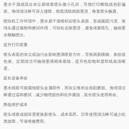
墨水干涸或混合灰尘易堵塞喷头微小孔径，导致打印断线或色彩偏
差。海绵清洁棒可深入缝隙，彻底清除残留墨渍，恢复喷头畅通。
喷绘机工作环境中，墨水易干涸堆积在喷头表面，形成顽固污渍。海
绵头通过吸附和擦拭作用，可轻松去除墨渍，避免堵塞喷孔，确保墨
水顺畅喷出。
提升打印质量
喷头表面的灰尘或油污会影响墨滴喷射方向，导致画面模糊、条纹或
色差。定期清洁可确保墨滴精准着陆，提升色彩饱和度和线条清晰
度。
延长设备寿命
墨水残留可能腐蚀喷头金属部件，而灰尘堆积会加剧磨损。海绵清洁
棒通过温和擦拭，减少物理损伤和化学腐蚀，延长喷头使用寿命。
降低维护成本
喷头堵塞或损坏需更换新喷头，成本高昂。日常使用清洁棒可减少此
类故障，节省维修费用。