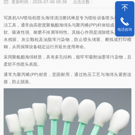
更新时间：2026-07-06 08:38
点击次数：
深圳市美迪帝科技有限公司
文章来源:
写真机/UV喷绘机喷头海绵清洁擦拭棒是专为喷绘设备喷头设计的清
洁工具，通常由高密度聚氨酯海绵头与聚丙烯(PP)杆体组成，具备柔
电话咨询
软、吸液性强、耐磨不掉屑等特性。其核心作用是清除喷头表面的墨
水残留、灰尘颗粒及油脂等污染物，防止喷头堵塞、断线或打印模
糊，从而保障设备稳定运行并延长使用寿命。
采用聚氨酯海绵材质，具有多孔结构，能牢牢吸附油墨等污染物，且
柔软不伤喷头表面。
通常为聚丙烯(PP)材质，坚固耐用，通过热压工艺与海绵头紧密连
接，防止脱落。