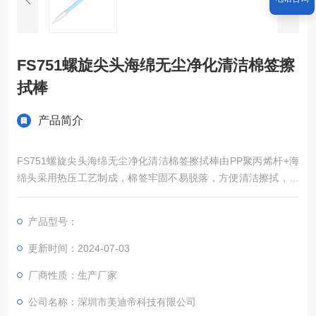
无图片信息！
FS751螺旋尖头海绵无尘净化清洁棉签擦
拭棒
产品简介
FS751螺旋尖头海绵无尘净化清洁棉签擦拭棒由PP聚丙烯杆+海
绵头采用热压工艺制成，棉签牢固不易脱落，方便清洁擦拭，广
泛用于硬盘工业、光学仪器、镜片镜头、精密仪器、打印机、扫
描仪、
产品型号：
更新时间：2024-07-03
厂商性质：生产厂家
公司名称：深圳市美迪帝科技有限公司