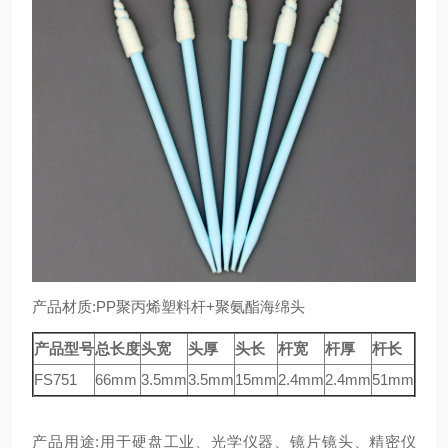
产品材质:PP聚丙烯塑料杆+聚氨酯海绵头
产品型号
总长度
头宽
头厚
头长
杆宽
杆厚
杆长
FS751
66mm
3.5mm
3.5mm
15mm
2.4mm
2.4mm
51mm
产品用途:用于硬盘工业、光学仪器、镜片镜头、精密仪