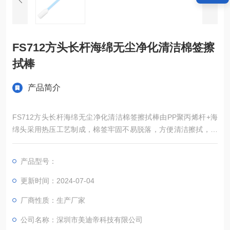
无图片信息！
FS712方头长杆海绵无尘净化清洁棉签擦
拭棒
产品简介
FS712方头长杆海绵无尘净化清洁棉签擦拭棒由PP聚丙烯杆+海
绵头采用热压工艺制成，棉签牢固不易脱落，方便清洁擦拭，低
非挥发性残留物,低尘粒和离子含量,用于硬盘工业、光学仪器、镜
片镜
产品型号：
更新时间：2024-07-04
厂商性质：生产厂家
公司名称：深圳市美迪帝科技有限公司