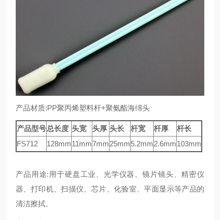
产品材质:PP聚丙烯塑料杆+聚氨酯海绵头
产品型号
总长度
头宽
头厚
头长
杆宽
杆厚
杆长
FS712
128mm
11mm
7mm
25mm
5.2mm
2.6mm
103mm
产品用途:用于硬盘工业、光学仪器、镜片镜头、精密仪
器、打印机、扫描仪、芯片、化验室、平面显示等产品的
清洁擦拭。