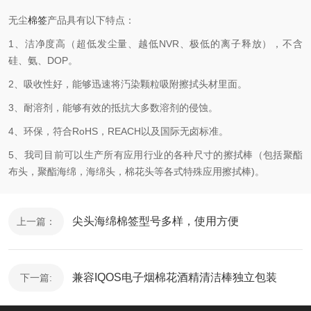
深圳市美迪帝科技有限公司
文章来源:
无尘
棉签
产品具有以下特点：
1、洁净度高（超低发尘量、越低NVR、极低的离子释放），不含
硅、氨、DOP。
2、吸收性好，能够迅速将汅染颗粒吸附擦拭头材里面。
3、耐溶剂，能够有效的抵抗大多数溶剂的侵蚀。
4、环保，符合RoHS，REACH以及国际无卤标准。
5、我司目前可以生产所有应用行业的各种尺寸的擦拭棒（包括聚酯
布头，聚酯海绵，海绵头，棉花头等各式特殊应用擦拭棒)。
尖头海绵棉签型号多样，使用方便
上一篇：
兼容IQOS电子烟棉花酒精清洁棒独立包装
下一篇: