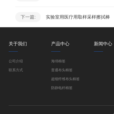
下一篇:
实验室用医疗用取样采样擦拭棒
关于我们
产品中心
新闻中心
公司介绍
海绵棉签
联系方式
普通布头棉签
超细纤维布头棉签
防静电杆棉签
其他特殊棉签
IPA清洁棉签